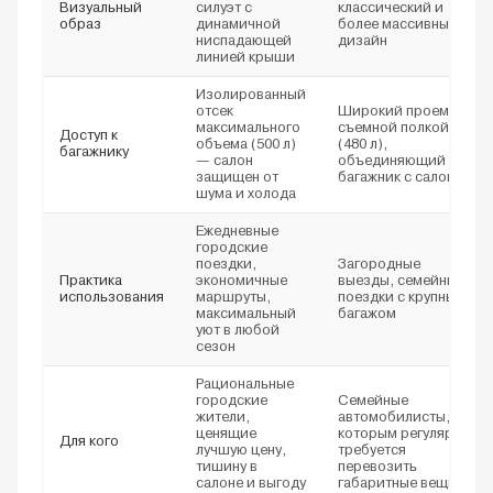
Визуальный
силуэт с
классический и
образ
динамичной
более массивный
ниспадающей
дизайн
линией крыши
Изолированный
отсек
Широкий проем со
максимального
съемной полкой
Доступ к
объема (500 л)
(480 л),
багажнику
— салон
объединяющий
защищен от
багажник с салоном
шума и холода
Ежедневные
городские
поездки,
Загородные
Практика
экономичные
выезды, семейные
использования
маршруты,
поездки с крупным
максимальный
багажом
уют в любой
сезон
Рациональные
городские
Семейные
жители,
автомобилисты,
ценящие
которым регулярно
Для кого
лучшую цену,
требуется
тишину в
перевозить
салоне и выгоду
габаритные вещи