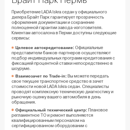
Брайт Парк Пермь
Приобретение LADA Iskra седан у официального
дилера Брайт Парк гарантирует прозрачность
оформления документации и сохранение
полноценной гарантии завода-изготовителя.
Клиентам автосалона в Перми доступны следующие
сервисы:
Целевое автокредитование:
Официальные
представители банков-партнеров осуществляют
подбор индивидуальных программ кредитования с
фиксацией процентной ставки непосредственно в
шоуруме.
Взаимозачет по Trade-in:
Вы можете передать
свое текущее транспортное средство в зачет
стоимости новой LADA Iskra седан. Специалисты
проводят комплексную техническую диагностику и
рыночную оценку вашего автомобиля в день
обращения.
Официальный технический центр:
Плановое
регламентное ТО и ремонт выполняются
квалифицированным персоналом на
сертифицированном оборудовании с