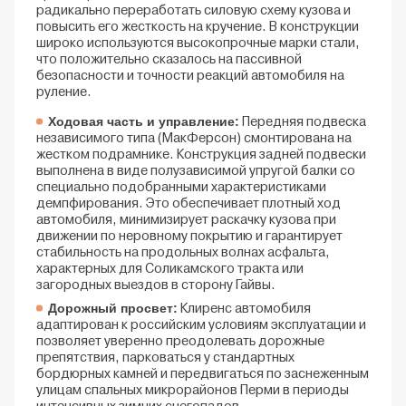
радикально переработать силовую схему кузова и
повысить его жесткость на кручение. В конструкции
широко используются высокопрочные марки стали,
что положительно сказалось на пассивной
безопасности и точности реакций автомобиля на
руление.
Ходовая часть и управление:
Передняя подвеска
независимого типа (МакФерсон) смонтирована на
жестком подрамнике. Конструкция задней подвески
выполнена в виде полузависимой упругой балки со
специально подобранными характеристиками
демпфирования. Это обеспечивает плотный ход
автомобиля, минимизирует раскачку кузова при
движении по неровному покрытию и гарантирует
стабильность на продольных волнах асфальта,
характерных для Соликамского тракта или
загородных выездов в сторону Гайвы.
Дорожный просвет:
Клиренс автомобиля
адаптирован к российским условиям эксплуатации и
позволяет уверенно преодолевать дорожные
препятствия, парковаться у стандартных
бордюрных камней и передвигаться по заснеженным
улицам спальных микрорайонов Перми в периоды