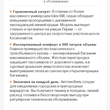
в обслуживании
Гармоничный силуэт
: В отличие от более
массивного универсала Iskra SW, седан обладает
изящными пропорциями с динамичной
ниспадающей линией крыши. Модель выглядит
стильно и органично на улицах Перми — от
загруженного центра до скоростных участков шоссе
Космонавтов.
Изолированный комфорт и 500 литров объема
:
Главное преимущество классического
трехобъемного кузова — изолированный багажник
максимального объема. Жесткая перегородка
защищает пассажиров от дорожного шума, а в
суровые уральские зимы полностью исключает
выветривание тепла из салона при открытии крышки
багажника.
Экономия на каждый день
: Автомобиль создан
для ежедневных городских и пригородных
маршрутов. Вы получаете тишину в поездках, низкий
расход топлива и безоговорочную выгоду при
регулярном техническом обслуживании.