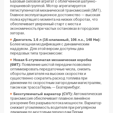
Базовый силовой агрегат с облегченной шатунно-
поршневой группой. Мотор агрегатируется
пятиступенчатой механической трансмиссией (5МТ).
Главное эксплуатационное достоинство — высокая
полка крутящего момента на низких оборотах, что
обеспечивает уверенный старт с места и
экономичность при частых остановках в городских
заторах.
Двигатель 1.6 л (16-клапанный, 106 л.с., 148 Нм):
Более мощная модификация с динамическим
наддувом. Для этой версии доступны два
передовых типа трансмиссии:
Новая 6-ступенчатая механическая коробка
(6МТ):
Появление шестой передачи позволило
оптимизировать передаточные числа, снизить
обороты двигателя на высоких скоростях и
существенно сократить расход топлива при
движении по скоростным загородным магистралям,
таком как трасса Пермь — Екатеринбург.
Бесступенчатый вариатор (CVT):
Автоматическая
трансмиссия обеспечивает плавное линейное
ускорение без разрыва потока мощности. Вариатор
снижает утомляемость водителя при регулярном
движении по мостовым переходам Перми