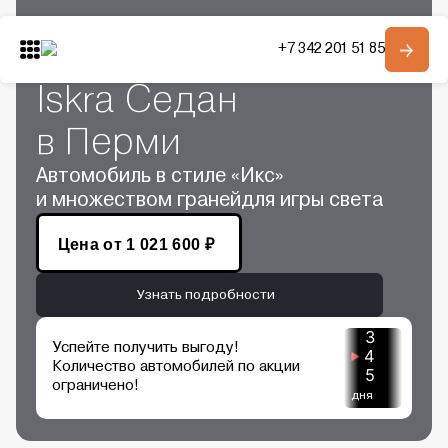
Главная
Автомобили в наличии
+7 342 201 51 85
Купить LADA
Модельный ряд
О компании
Iskra Седан
Контакты
в Перми
Автомобиль в стиле «Икс»
Получить консультацию
и множеством гранейдля игры света
Цена от
1 021 600 ₽
Узнать подробности
3
Успейте получить выгоду!
4
Количество автомобилей по акции
5
ограничено!
дня