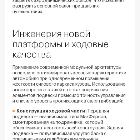
закрытых аэродинамических боксов, что позволяет
разгрузить основной салон при дальних
путешествиях.
Инженерия новой
платформы и ходовые
качества
Применение современной модульной архитектуры
позволило оптимизировать весовые характеристики
автомобиля при одновременном повышении
жесткости силового каркаса кузова. Использование
высокопрочных сталей в точках сопряжения
элементов подвески повысило точность управления
и снизило уровень проникающих в салон вибраций:
Конструкция ходовой части:
Передняя
подвеска — независимая, типа МакФерсон,
смонтированная на подрамнике, который
обеспечивает жесткость всей конструкции. Задняя
подвеска — полузависимая упругая балка с
оригинальными калибровками пружин и