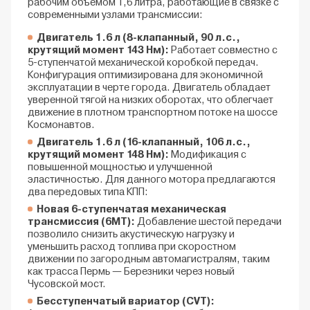
рабочим объемом 1,6 литра, работающие в связке с
современными узлами трансмиссии:
Двигатель 1.6 л (8-клапанный, 90 л.с.,
крутящий момент 143 Нм):
Работает совместно с
5-ступенчатой механической коробкой передач.
Конфигурация оптимизирована для экономичной
эксплуатации в черте города. Двигатель обладает
уверенной тягой на низких оборотах, что облегчает
движение в плотном транспортном потоке на шоссе
Космонавтов.
Двигатель 1.6 л (16-клапанный, 106 л.с.,
крутящий момент 148 Нм):
Модификация с
повышенной мощностью и улучшенной
эластичностью. Для данного мотора предлагаются
два передовых типа КПП:
Новая 6-ступенчатая механическая
трансмиссия (6МТ):
Добавление шестой передачи
позволило снизить акустическую нагрузку и
уменьшить расход топлива при скоростном
движении по загородным автомагистралям, таким
как трасса Пермь — Березники через новый
Чусовской мост.
Бесступенчатый вариатор (CVT):