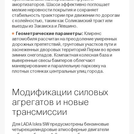
амортизаторов. Шасси эффективно поглощает
мелкие неровности покрытия и сохраняет
стабильность траектории при движении по дорогам
с колейностью, таким как Соликамский тракт или
выезды из Закамска и Лёвшино.
Геометрические параметры:
Клиренс
автомобиля рассчитан на преодоление умеренных
дорожных препятствий, грунтовых участков пути и
заснеженных дворовых территорий Перми во время
зимних снегопадов. Компактная колесная база и
выверенные свесы бамперов облегчают
маневрирование и параллельную парковку на
плотных стоянках центральных улиц города.
Модификации силовых
агрегатов и новые
трансмиссии
Для LADA Iskra SW предусмотрены бензиновые
четырехцилиндровые атмосферные двигатели