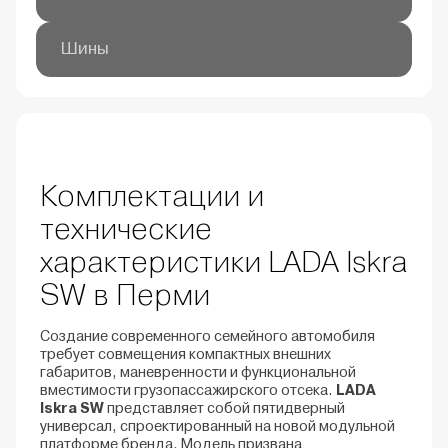
Время разгона 0-100 км/
13,4
Смешанный цикл, л/100
7,4
ч, с
км
Шины
Размерность шин
185/65 R15
Комплектации и
технические
характеристики LADA Iskra
SW в Перми
Создание современного семейного автомобиля
требует совмещения компактных внешних
габаритов, маневренности и функциональной
вместимости грузопассажирского отсека.
LADA
Iskra SW
представляет собой пятидверный
универсал, спроектированный на новой модульной
платформе бренда. Модель призвана