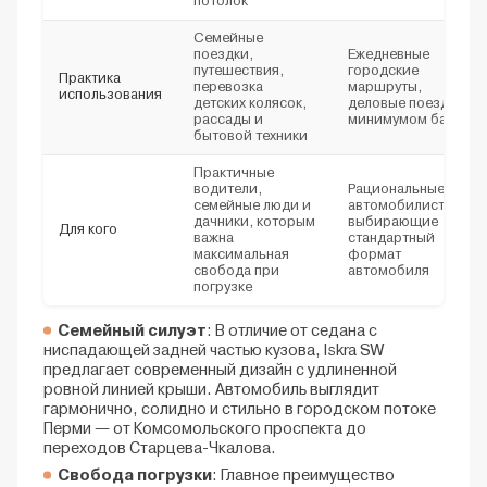
потолок
Семейные
поездки,
Ежедневные
путешествия,
городские
Практика
перевозка
маршруты,
использования
детских колясок,
деловые поездки с
рассады и
минимумом багажа
бытовой техники
Практичные
водители,
Рациональные
семейные люди и
автомобилисты,
дачники, которым
выбирающие
Для кого
важна
стандартный
максимальная
формат
свобода при
автомобиля
погрузке
Семейный силуэт
: В отличие от седана с
ниспадающей задней частью кузова, Iskra SW
предлагает современный дизайн с удлиненной
ровной линией крыши. Автомобиль выглядит
гармонично, солидно и стильно в городском потоке
Перми — от Комсомольского проспекта до
переходов Старцева-Чкалова.
Свобода погрузки
: Главное преимущество