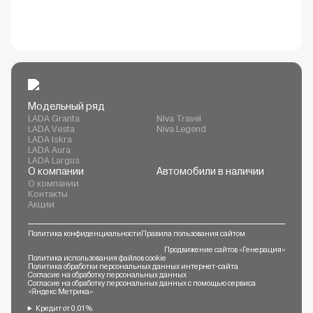
Модельный ряд
LADA Granta
Niva Travel
LADA Vesta
Niva Legend
LADA Iskra
LADA Aura
LADA Largus
О компании
Автомобили в наличии
О компании
Контакты
Акции
Политика конфиденциальности
Правила пользования сайтом
Продвижение сайтов «Генерация»
Политика использования файлов cookie
Политика обработки персональных данных интернет-сайта
Согласие на обработку персональных данных
Согласие на обработку персональных данных с помощью сервиса
«Яндекс Метрика»
Кредит от 0,01%