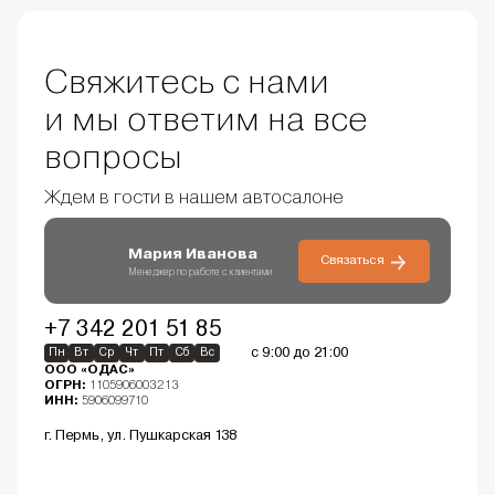
Свяжитесь с нами
и мы ответим на все
вопросы
Ждем в гости в нашем автосалоне
Мария Иванова
Связаться
Менеджер по работе с клиентами
+7 342 201 51 85
с 9:00 до 21:00
Пн
Вт
Ср
Чт
Пт
Сб
Вс
ООО «ОДАС»
ОГРН:
1105906003213
ИНН:
5906099710
г. Пермь, ул. Пушкарская 138