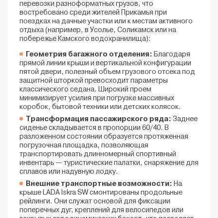
перевозки разноформатных грузов, что
востребовано среди жителей Прикамья при
поездках на дачные участки или к местам активного
отдыха (например, в Усолье, Соликамск или на
побережье Камского водохранилища):
Геометрия багажного отделения:
Благодаря
прямой линии крыши и вертикальной конфигурации
пятой двери, полезный объем грузового отсека под
защитной шторкой превосходит параметры
классического седана. Широкий проем
минимизирует усилия при погрузке массивных
коробок, бытовой техники или детских колясок.
Трансформация пассажирского ряда:
Заднее
сиденье складывается в пропорции 60/40. В
разложенном состоянии образуется протяженная
погрузочная площадка, позволяющая
транспортировать длинномерный спортивный
инвентарь — туристические палатки, снаряжение для
сплавов или надувную лодку.
Внешние транспортные возможности:
На
крыше LADA Iskra SW смонтированы продольные
рейлинги. Они служат основой для фиксации
поперечных дуг, креплений для велосипедов или