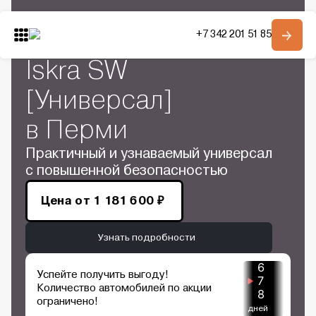
Главная
Автомобили в наличии
+7 342 201 51 85
Купить LADA
Модельный ряд
О компании
Iskra SW
Контакты
[Универсал]
в Перми
Получить консультацию
Практичный и узнаваемый универсал
с повышенной безопасностью
Цена от
1 181 600 ₽
Узнать подробности
6
Успейте получить выгоду!
7
Количество автомобилей по акции
8
ограничено!
дней