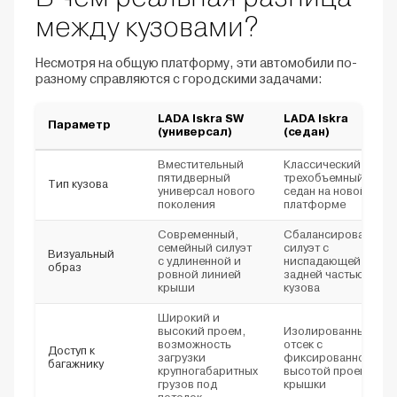
между кузовами?
Несмотря на общую платформу, эти автомобили по-
разному справляются с городскими задачами:
LADA Iskra SW
LADA Iskra
Параметр
(универсал)
(седан)
Вместительный
Классический
пятидверный
трехобъемный
Тип кузова
универсал нового
седан на новой
поколения
платформе
Современный,
Сбалансированный
семейный силуэт
силуэт с
Визуальный
с удлиненной и
ниспадающей
образ
ровной линией
задней частью
крыши
кузова
Широкий и
высокий проем,
Изолированный
возможность
отсек с
Доступ к
загрузки
фиксированной
багажнику
крупногабаритных
высотой проема
грузов под
крышки