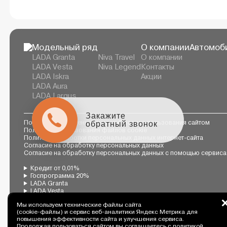
Модельный ряд
О компании
Автомоби
LADA Granta
Niva Travel
О компании
LADA Vesta
Niva Legend
Контакты
LADA Iskra
Акции
LADA Aura
LADA Largus
Закажите
обратный звонок
Политика конфиденциальности
Правила пользования сайтом
Политика использования файлов cookie
Политика обработки персональных данных интернет-сайта
Согласие на обработку персональных данных
Согласие на обработку персональных данных с помощью сервиса
Кредит от 0,01%
Госпрограмма 20%
LADA Granta
LADA Vesta
LADA Largus
Мы используем технические файлы сайта
LADA Iskra
(cookie-файлы) и сервис веб-аналитики Яндекс Метрика для
LADA Aura
повышения эффективности сайта и улучшения сервиса.
Niva Legend
Продолжая пользоваться сайтом вы соглашаетесь с
политикой