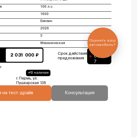
я
106 л.с.
1600
Бензин
2026
5
Оценить ваш
Механическая
автомобиль?
5
Срок действия
6
2 031 000 ₽
дней
предложения
7
₽
В наличии
г. Пермь, ул.
Пушкарская 138
я на тест-драйв
Консультация