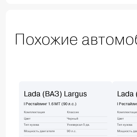
Похожие автомо
Lada (ВАЗ) Largus
Lada 
I Рестайлинг 1.6 MT (90 л.с.)
I Рестайли
Комплектация
Классик
Комплектаци
Цвет
Черный
Цвет
Тип кузова
Универсал 5 дв.
Тип кузова
Мощность двигателя
90 л.с.
Мощность дв