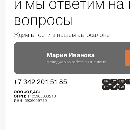
и мы ответим на 
вопросы
Ждем в гости в нашем автосалоне
Мария Иванова
Менеджер по работе с клиентами
+7 342 201 51 85
Пн
Вт
Ср
Ч
Пт
Сб
Вс
ООО «ОДАС»
ОГРН:
1105906003213
ИНН:
5906099710