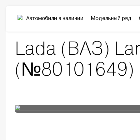
Автомобили в наличии
Модельный ряд
Модельный ряд
Largus
Lada (ВАЗ) Largu
Lada (ВАЗ) La
(№80101649)