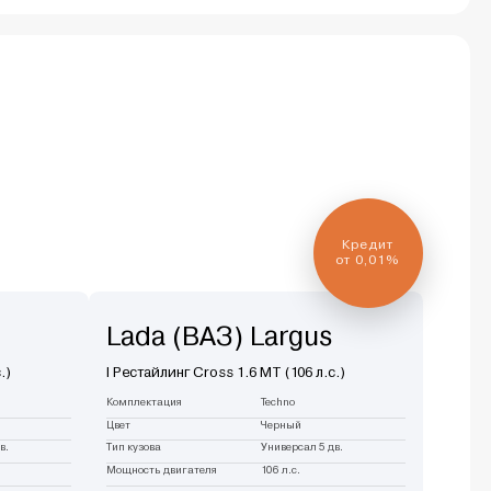
Кредит
от 0,01%
Lada (ВАЗ) Largus
.)
I Рестайлинг Cross 1.6 MT (106 л.с.)
Комплектация
Techno
Цвет
Черный
в.
Тип кузова
Универсал 5 дв.
Мощность двигателя
106 л.с.