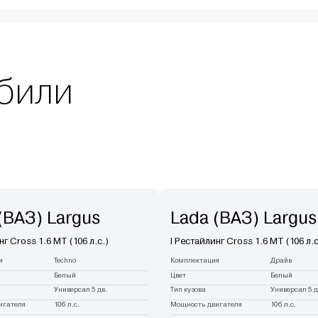
били
(ВАЗ) Largus
Lada (ВАЗ) Largus
нг Cross 1.6 MT (106 л.с.)
I Рестайлинг Cross 1.6 MT (106 л.с
я
Techno
Комплектация
Драйв
Белый
Цвет
Белый
Универсал 5 дв.
Тип кузова
Универсал 5 д
игателя
106 л.с.
Мощность двигателя
106 л.с.