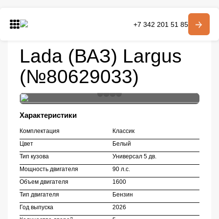
Главная
Автомобили в наличии
+7 342 201 51 85
Модельный ряд
Largus
Lada (ВАЗ) Largus
Модельный ряд
О компании
Lada (ВАЗ) Largus
Контакты
(№80629033)
Получить консультацию
Характеристики
Комплектация
Классик
Цвет
Белый
Тип кузова
Универсал 5 дв.
Мощность двигателя
90 л.с.
Объем двигателя
1600
Тип двигателя
Бензин
Год выпуска
2026