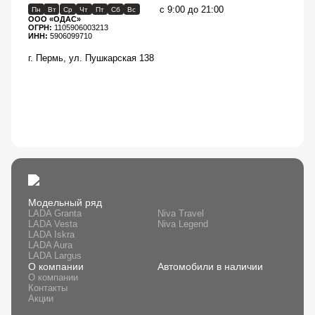
с 9:00 до 21:00
Пн
Вт
Ср
Чт
Пт
Сб
Вс
ООО «ОДАС»
ОГРН:
1105906003213
ИНН:
5906099710
г. Пермь, ул. Пушкарская 138
Модельный ряд
LADA Granta
Niva Travel
LADA Vesta
Niva Legend
LADA Iskra
LADA Aura
LADA Largus
О компании
Автомобили в наличии
О компании
Контакты
Акции