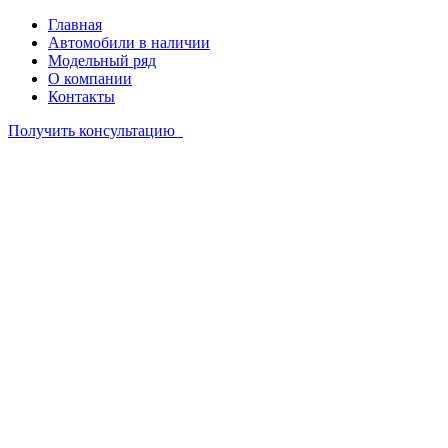
Главная
Автомобили в наличии
Модельный ряд
О компании
Контакты
Получить консультацию
Автомобили в наличии
Модельный ряд
О компании
Контакты
+7 342 201 51 85
Связаться
Купить LADA
Niva Travel 1,7 л
в Перми